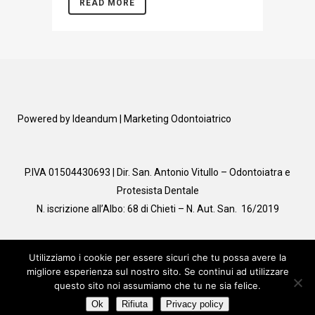
READ MORE
Powered by
Ideandum
| Marketing Odontoiatrico
P.IVA 01504430693 | Dir. San. Antonio Vitullo – Odontoiatra e
Protesista Dentale
N. iscrizione all’Albo: 68 di Chieti – N. Aut. San. 16/2019
Utilizziamo i cookie per essere sicuri che tu possa avere la
TROVADENTISTI
migliore esperienza sul nostro sito. Se continui ad utilizzare
questo sito noi assumiamo che tu ne sia felice.
Ok
Rifiuta
Privacy policy